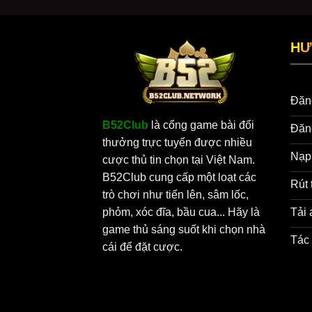
HƯ
Đăn
B52
Club
là cổng game bài đổi
Đăn
thưởng trực tuyến được nhiều
Nạp 
cược thủ tin chọn tại Việt Nam.
B52Club cung cấp một loạt các
Rút 
trò chơi như tiến lên, sâm lốc,
phỏm, xóc đĩa, bầu cua... Hãy là
Tải 
game thủ sáng suốt khi chọn nhà
Tác
cái để đặt cược.
Đối tác chiến
lượt:
sx88
lv88
dh88
92lottery