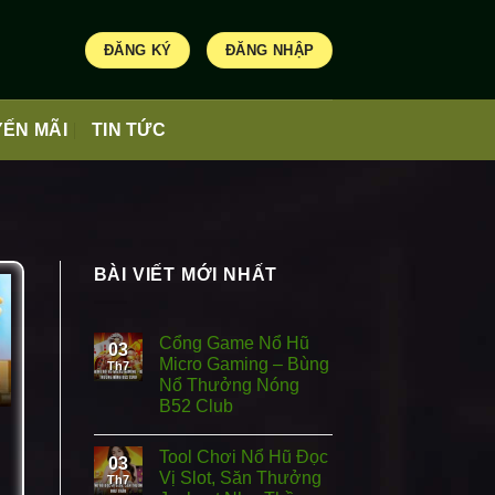
ĐĂNG KÝ
ĐĂNG NHẬP
ẾN MÃI
TIN TỨC
BÀI VIẾT MỚI NHẤT
Cổng Game Nổ Hũ
03
Micro Gaming – Bùng
Th7
Nổ Thưởng Nóng
B52 Club
Tool Chơi Nổ Hũ Đọc
03
Vị Slot, Săn Thưởng
Th7