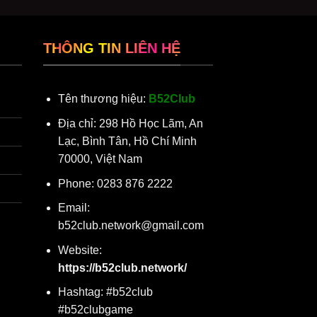
THÔNG TIN LIÊN HỆ
Tên thương hiệu:
B52Club
Địa chỉ:
298 Hồ Học Lãm, An
Lạc, Bình Tân, Hồ Chí Minh
70000, Việt Nam
Phone:
0283 876 2222
Email:
b52club.network@gmail.com
Website:
https://b52club.network/
Hashtag:
#b52club
#b52clubgame