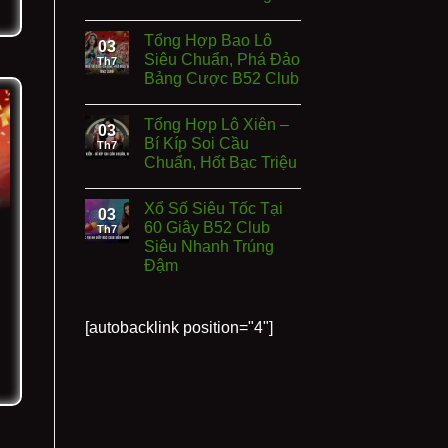
Tổng Hợp Bao Lô
03
Siêu Chuẩn, Phá Đảo
Th7
Bảng Cược B52 Club
Tổng Hợp Lô Xiên –
03
Bí Kíp Soi Cầu
Th7
Chuẩn, Hốt Bạc Triệu
Xổ Số Siêu Tốc Tại
03
60 Giây B52 Club
Th7
Siêu Nhanh Trúng
Đậm
[autobacklink position="4"]