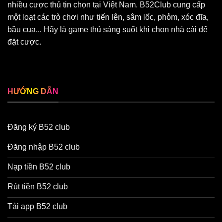
nhiều cược thủ tin chọn tại Việt Nam. B52Club cung cấp
một loạt các trò chơi như tiến lên, sâm lốc, phỏm, xóc đĩa,
bầu cua... Hãy là game thủ sáng suốt khi chọn nhà cái để
đặt cược.
Đối tác chiến lượt:
sx88
lv88
dh88
92lottery
HƯỚNG DẪN
Đăng ký B52 club
Đăng nhập B52 club
Nạp tiền B52 club
Rút tiền B52 club
Tải app B52 club