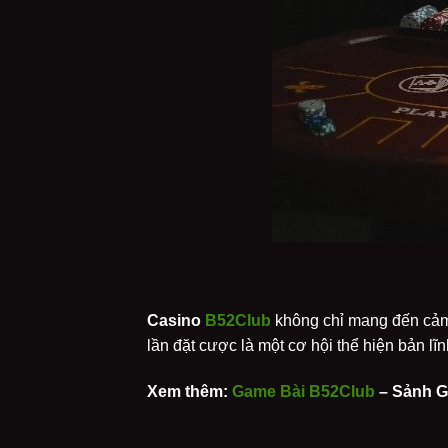
Casino
B52Club
không chỉ mang đến cảm g
lần đặt cược là một cơ hội thể hiện bản lĩ
Xem thêm:
Game Bài B52Club
– Sảnh G