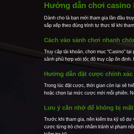
Hướng dẫn chơi casino 
Dành cho là bạn mới tham gia lần đầu tru
sắp xếp theo đúng trình tự thực tế khi tham
Cách vào sảnh chơi nhanh chóng
Truy cập tài khoản, chọn mục “Casino” tại
sảnh phù hợp với tốc độ truy cập ổn định.
Hướng dẫn đặt cược chính xác 
Trong lúc đặt cược, thời gian còn lại sẽ 
hoặc chọn lại mức cược mới mỗi phiên. Nếu 
Lưu ý cần nhớ để không bị mất 
Trước khi tham gia, nên kiểm tra kỹ số dư
cược từng trò chơi nhằm tránh vi phạm nộ