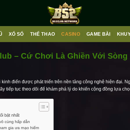
Ũ
XỔ SỐ
THỂ THAO
CASINO
GAME BÀI
KHUY
lub – Cứ Chơi Là Ghiền Với Sòng
i kinh điển được phát triển trên nền tảng công nghệ hiện đại. N
ãy tiếp tục theo dõi để khám phá lý do khiến cộng đồng lựa ch
i bật nhất
 vô cùng hấp dẫn
tham gia ưa mạo hiểm