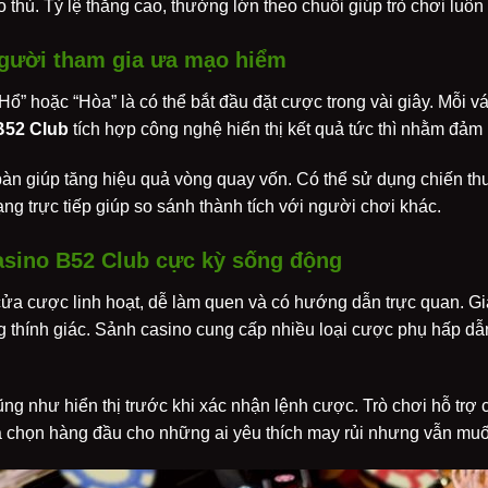
thủ. Tỷ lệ thắng cao, thưởng lớn theo chuỗi giúp trò chơi luôn 
người tham gia ưa mạo hiểm
Hổ” hoặc “Hòa” là có thể bắt đầu đặt cược trong vài giây. Mỗi v
B52 Club
tích hợp công nghệ hiển thị kết quả tức thì nhằm đảm 
bàn giúp tăng hiệu quả vòng quay vốn. Có thể sử dụng chiến th
ng trực tiếp giúp so sánh thành tích với người chơi khác.
 casino B52 Club cực kỳ sống động
 cửa cược linh hoạt, dễ làm quen và có hướng dẫn trực quan. G
ùng thính giác. Sảnh casino cung cấp nhiều loại cược phụ hấp 
ũng như hiển thị trước khi xác nhận lệnh cược. Trò chơi hỗ tr
 chọn hàng đầu cho những ai yêu thích may rủi nhưng vẫn muốn 