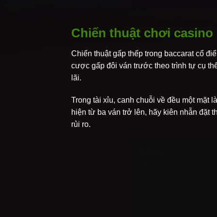
Chiến thuật chơi casino 
Chiến thuật gấp thếp trong baccarat cổ điể
cược gấp đôi ván trước theo trình tự cụ t
lãi.
Trong tài xỉu, canh chuỗi về đều một mặt l
hiện từ ba ván trở lên, hãy kiên nhẫn đặt 
rủi ro.