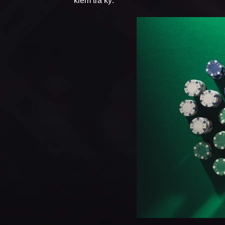
kiểm tra kỹ.