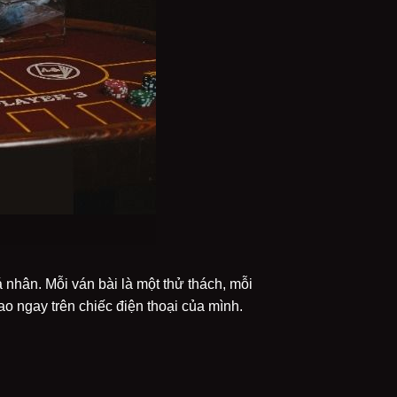
 nhân. Mỗi ván bài là một thử thách, mỗi
ao ngay trên chiếc điện thoại của mình.